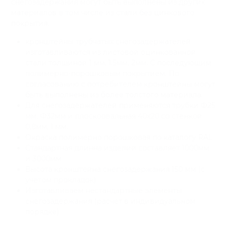
снегозадержания могут быть выполнены из других
материалов в том числе из стали без цинкового
покрытия.
кронштейны трубчатых снегозадержателей
изготавливаются из листовой оцинкованной
стали толщиной 1 мм, 1.5мм, 2мм. С последующим
полимерно-порошковым покрытием. По
согласованию с потребителем кронштейны могут
быть выполнены из более толстого материала.
Для снегозадержателей применяются трубки Ф25
мм, Ф32мм и плоскоовальная 40х20 со стенкой
0,8мм, 1 мм.
Окраска полимерно порошковая по каталогу RAL
Стандартная длинна изделий составляет 1000мм
и 3000мм
Высота кронштейна снегозадержания 150 мм (с
учетом прокладок)
Изготавливаем нестандартные элементы
снегозадержания (расчет в индивидуальном
порядке)