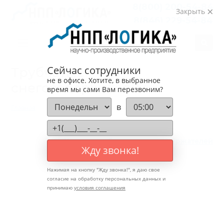
8(800)
200-54-84
Закрыть
8(846)
229-54-84
Сейчас сотрудники
Трубчатые
не в офисе. Хотите, в выбранное
снегозадержатели
время мы сами Вам перезвоним?
в
Главная
Каталог
Трубчатые снегозадержатели
Каталог трубчатых снегозадержателей
Жду звонка!
Нажимая на кнопку "
Жду звонка!
", я даю свое
согласие на обработку персональных данных и
принимаю
условия соглашения