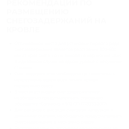
РЕКОМЕНДАЦИИ ПО
РАЗМЕЩЕНИЮ
СНЕГОЗАДЕРЖАНИЙ НА
КРОВЛЕ
Оптимальное место для установки первого ряда
снегозадержания является расстояние 300-600
мм от края ската, но не выходя на карнизный свес.
В идеальном случае на одном уровне с несущими
стенами.
Снегозадержатели необходимо устанавливать
непрерывно, вдоль всей линии крыши,
паралельно свесу.
В местах установки снегозадержателей
необходимо предусматривать сплошную
обрещетку (Согласно п.9.12 СП 17.13330.2017).
Для районов с высокой снеговой нагрузкой и
длинными скатами, необходимо предусматривать
снегозадержание в несколько рядов.
Расстояние между опорными кронштейнами не